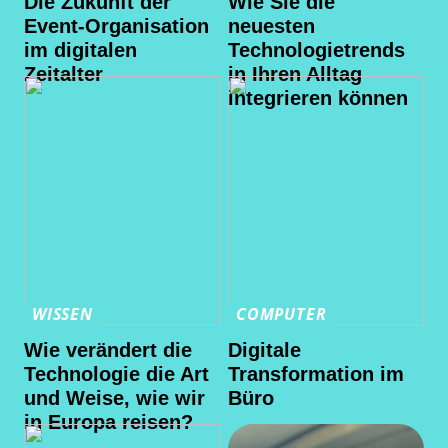
Die Zukunft der
Wie Sie die
Event-Organisation
neuesten
im digitalen
Technologietrends
Zeitalter
in Ihren Alltag
integrieren können
WISSEN
COMPUTER
Wie verändert die
Digitale
Technologie die Art
Transformation im
und Weise, wie wir
Büro
in Europa reisen?