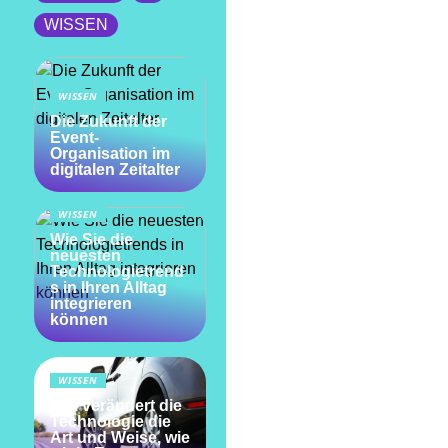
WISSEN
WISSEN
Die Zukunft der
Event-
Organisation im
digitalen Zeitalter
WISSEN
Wie Sie die
neuesten
Technologietrend
s in Ihren Alltag
integrieren
können
WISSEN
Wie verändert die
Technologie die
Art und Weise, wie