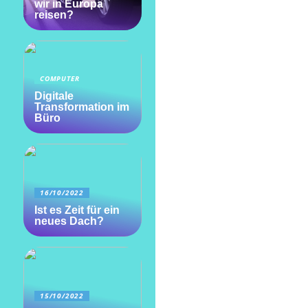
wir in Europa
reisen?
COMPUTER
Digitale
Transformation im
Büro
16/10/2022
Ist es Zeit für ein
neues Dach?
15/10/2022