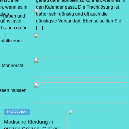
 ist, Ihre
genau dann abholen zu können, wenn es in
n, wenn es in
den Kalender passt. Die Frachtlösung ist
st es
daher sehr günstig und oft auch die
er haben und
 günstigste
günstigste Versandart. Ebenso sollten Sie
ch auch dafür
[…]
[…]
nfälle zum
n Männerstil
wissen müssen
16/07/2022
Modische Kleidung in
großen Größen: Gibt es