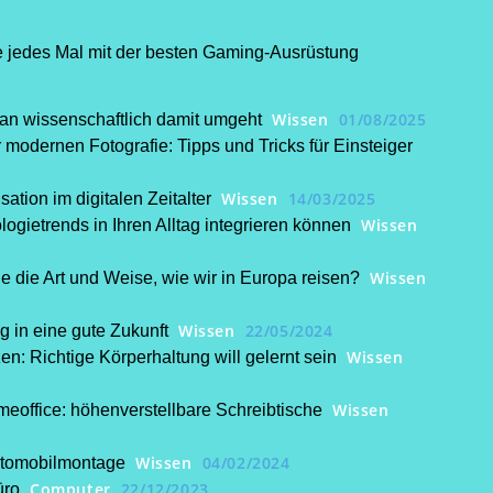
 jedes Mal mit der besten Gaming-Ausrüstung
Wissen
01/08/2025
man wissenschaftlich damit umgeht
 modernen Fotografie: Tipps und Tricks für Einsteiger
Wissen
14/03/2025
ation im digitalen Zeitalter
Wissen
ogietrends in Ihren Alltag integrieren können
Wissen
e die Art und Weise, wie wir in Europa reisen?
Wissen
22/05/2024
 in eine gute Zukunft
Wissen
: Richtige Körperhaltung will gelernt sein
Wissen
meoffice: höhenverstellbare Schreibtische
Wissen
04/02/2024
Automobilmontage
Computer
22/12/2023
üro