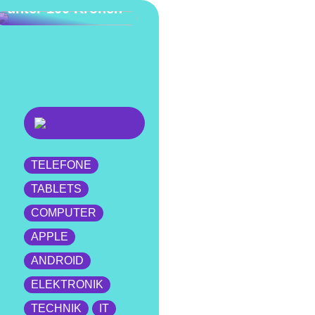
unter 100 Kronen
TELEFONE
TABLETS
COMPUTER
APPLE
ANDROID
ELEKTRONIK
TECHNIK
IT