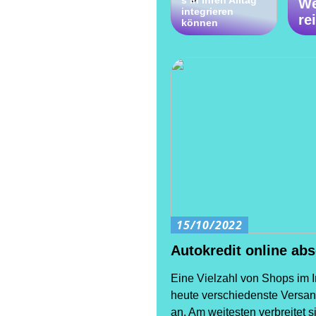
s in Ihren Alltag
We
integrieren
re
können
15/10/2022
Autokredit online ab
Eine Vielzahl von Shops im I
heute verschiedenste Versa
an. Am weitesten verbreitet s