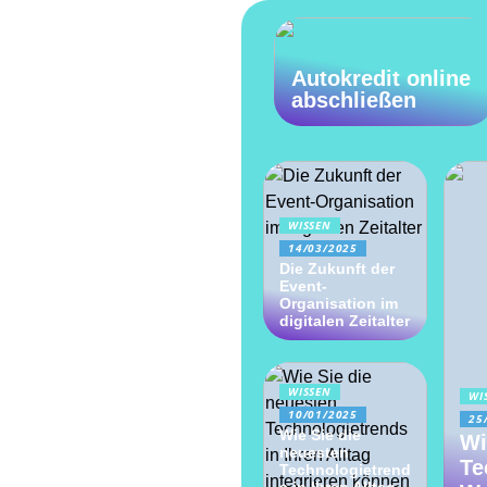
Autokredit online
abschließen
WISSEN
14/03/2025
Die Zukunft der
Event-
Organisation im
digitalen Zeitalter
WISSEN
WI
10/01/2025
25
Wie Sie die
Wi
neuesten
Te
Technologietrend