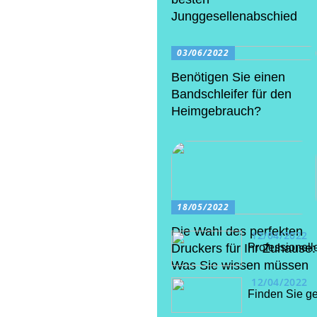
Junggesellenabschied
03/06/2022
Benötigen Sie einen
Bandschleifer für den
Heimgebrauch?
18/05/2022
Die Wahl des perfekten
12/04/2022
Professionell
Druckers für Ihr Zuhause:
Was Sie wissen müssen
12/04/2022
Finden Sie ge