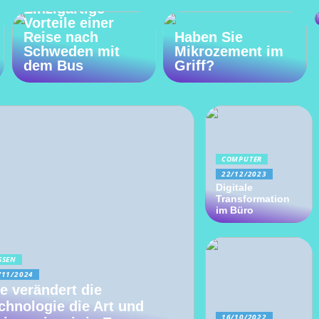
Einzigartige
Vorteile einer
Reise nach
Haben Sie
Schweden mit
Mikrozement im
dem Bus
Griff?
COMPUTER
22/12/2023
Digitale
Transformation
im Büro
SSEN
/11/2024
e verändert die
chnologie die Art und
16/10/2022