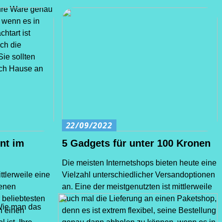
hre Ware genau
 wenn es in
htart ist
uch die
Sie sollten
ch Hause an
22/09/2022
nt im
5 Gadgets für unter 100 Kronen
Die meisten Internetshops bieten heute eine
ttlerweile eine
Vielzahl unterschiedlicher Versandoptionen
denen
an. Eine der meistgenutzten ist mittlerweile
 beliebtesten
auch mal die Lieferung an einen Paketshop,
Wie man das
n einen
denn es ist extrem flexibel, seine Bestellung