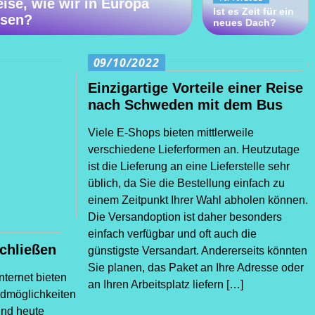
ise, wie wir in Europa
Ist es Zeit für ein
isen?
neues Dach?
09/10/2022
Einzigartige Vorteile einer Reise
nach Schweden mit dem Bus
Viele E-Shops bieten mittlerweile
verschiedene Lieferformen an. Heutzutage
ist die Lieferung an eine Lieferstelle sehr
üblich, da Sie die Bestellung einfach zu
einem Zeitpunkt Ihrer Wahl abholen können.
Die Versandoption ist daher besonders
einfach verfügbar und oft auch die
schließen
günstigste Versandart. Andererseits könnten
Sie planen, das Paket an Ihre Adresse oder
nternet bieten
an Ihren Arbeitsplatz liefern […]
ndmöglichkeiten
ind heute