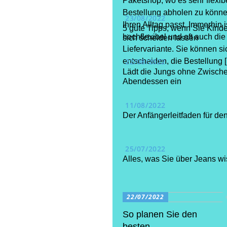
Paketshop, wo es sehr flexibel
Bestellung abholen zu könne
23/08/2022
Ihren Alltag passt. Immerhin i
5 gute Tipps, wenn Sie Kind
hochflexibel und oft auch die
sich scheiden lassen
Liefervariante. Sie können si
entscheiden, die Bestellung 
22/08/2022
Lädt die Jungs ohne Zwische
Abendessen ein
11/08/2022
Der Anfängerleitfaden für de
25/07/2022
Alles, was Sie über Jeans 
22/07/2022
So planen Sie den
besten