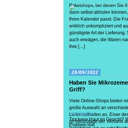
Paketshops, bei denen Sie I
dann selbst abholen können,
Ihren Kalender passt. Die Frac
wirklich unkompliziert und a
günstigste Art der Lieferung. 
auch erwägen, die Waren na
Ihre […]
28/09/2022
Haben Sie Mikrozeme
Griff?
Viele Online-Shops bieten mi
große Auswahl an verschie
13/09/2022
Liefermethoden an. Einer der
Trockene Haut im Gesicht? 
ist heutzutage der Versand a
Problem löst