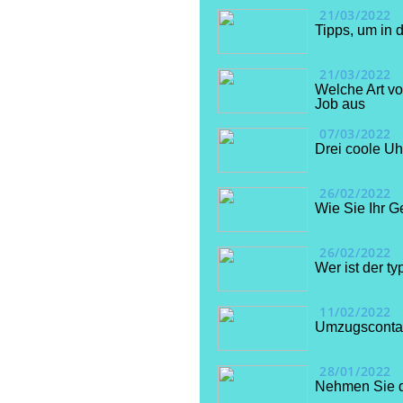
21/03/2022
Tipps, um in 
21/03/2022
Welche Art v
Job aus
07/03/2022
Drei coole Uh
26/02/2022
Wie Sie Ihr G
26/02/2022
Wer ist der 
11/02/2022
Umzugscontai
28/01/2022
Nehmen Sie di