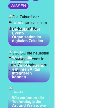
WISSEN
WISSEN
Die Zukunft der
Event-
Organisation im
digitalen Zeitalter
WISSEN
Wie Sie die
neuesten
Technologietrend
s in Ihren Alltag
integrieren
können
WISSEN
Wie verändert die
Technologie die
Art und Weise, wie