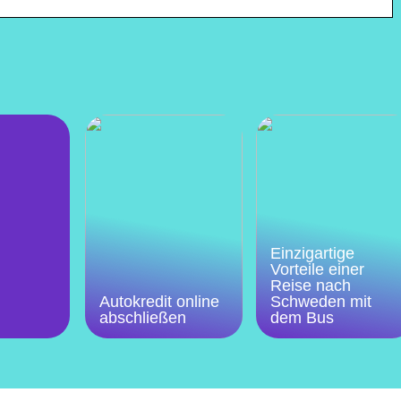
Einzigartige
Vorteile einer
Reise nach
Autokredit online
Schweden mit
abschließen
dem Bus