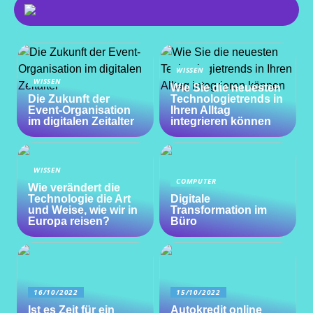
WISSEN
WISSEN
Wie Sie die neuesten
Die Zukunft der
Technologietrends in
Event-Organisation
Ihren Alltag
im digitalen Zeitalter
integrieren können
WISSEN
COMPUTER
Wie verändert die
Technologie die Art
Digitale
und Weise, wie wir in
Transformation im
Europa reisen?
Büro
16/10/2022
15/10/2022
Ist es Zeit für ein
Autokredit online