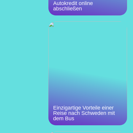
Autokredit online
abschließen
Einzigartige Vorteile einer
Reise nach Schweden mit
dem Bus