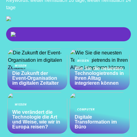
Keywords: wetter hemsbach 16 tage, wetter hemsbach 14
tage
WISSEN
WISSEN
Wie Sie die neuesten
Die Zukunft der
Technologietrends in
Event-Organisation
Ihren Alltag
im digitalen Zeitalter
integrieren können
WISSEN
COMPUTER
Wie verändert die
Technologie die Art
Digitale
und Weise, wie wir in
Transformation im
Europa reisen?
Büro