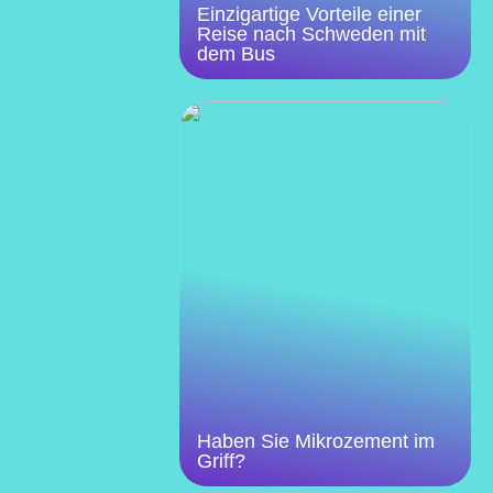
Einzigartige Vorteile einer
Reise nach Schweden mit
dem Bus
Haben Sie Mikrozement im
Griff?