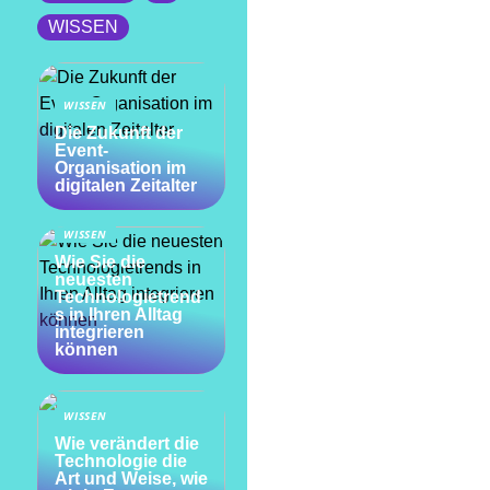
WISSEN
WISSEN
Die Zukunft der
Event-
Organisation im
digitalen Zeitalter
WISSEN
Wie Sie die
neuesten
Technologietrend
s in Ihren Alltag
integrieren
können
WISSEN
Wie verändert die
Technologie die
Art und Weise, wie