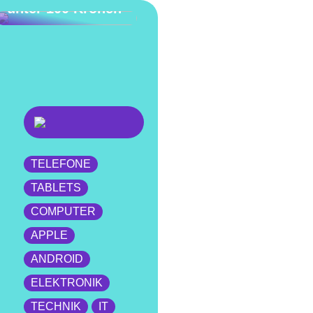
unter 100 Kronen
TELEFONE
TABLETS
COMPUTER
APPLE
ANDROID
ELEKTRONIK
TECHNIK
IT