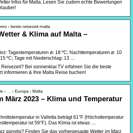
Wetter Infos für Malta. Lesen Sie zudem echte Bewertungen
rlauber!
omo › beste-reisezeit-malta
Wetter & Klima auf Malta –
ärz: Tagestemperaturen ø: 18 ºC; Nachttemperaturen ø: 10
15 ºC; Tage mit Niederschlag: 13 …
 Reisezeit? Bei sonnenklar.TV erfahren Sie die beste
zt informieren & Ihre Malta Reise buchen!
e › … › Europa › Malta
im März 2023 – Klima und Temperatur
nittstemperatur in Valletta beträgt 61°F (Höchsttemperatur
esttemperatur ist 59°F). Das Klima ist etwas …
März günstig? Finden Sie das vorhergesagte Wetter im März