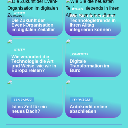
WISSEN
WISSEN
Wie Sie die neuesten
Die Zukunft der
Technologietrends in
Event-Organisation
Ihren Alltag
im digitalen Zeitalter
integrieren können
WISSEN
COMPUTER
Wie verändert die
Technologie die Art
Digitale
und Weise, wie wir in
Transformation im
Europa reisen?
Büro
16/10/2022
15/10/2022
Ist es Zeit für ein
Autokredit online
neues Dach?
abschließen