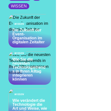
WISSEN
WISSEN
Die Zukunft der
Event-
Organisation im
digitalen Zeitalter
WISSEN
Wie Sie die
neuesten
Technologietrend
s in Ihren Alltag
integrieren
können
WISSEN
Wie verändert die
Technologie die
Art und Weise, wie