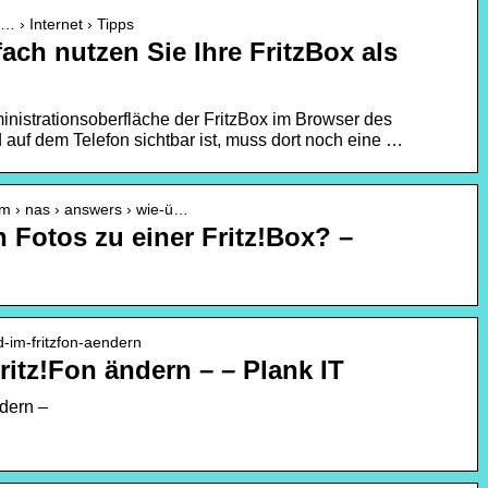
… › Internet › Tipps
ach nutzen Sie Ihre FritzBox als
inistrationsoberfläche der FritzBox im Browser des
auf dem Telefon sichtbar ist, muss dort noch eine …
m › nas › answers › wie-ü…
h Fotos zu einer Fritz!Box? –
nd-im-fritzfon-aendern
ritz!Fon ändern – – Plank IT
ndern –