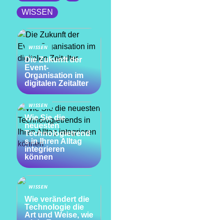
WISSEN
WISSEN
Die Zukunft der
Event-
Organisation im
digitalen Zeitalter
WISSEN
Wie Sie die
neuesten
Technologietrend
s in Ihren Alltag
integrieren
können
WISSEN
Wie verändert die
Technologie die
Art und Weise, wie