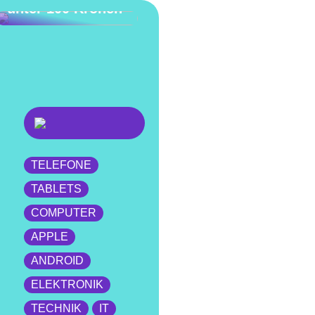
unter 100 Kronen
TELEFONE
TABLETS
COMPUTER
APPLE
ANDROID
ELEKTRONIK
TECHNIK
IT