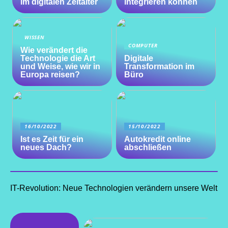
im digitalen Zeitalter
integrieren können
WISSEN
COMPUTER
Wie verändert die
Technologie die Art
Digitale
und Weise, wie wir in
Transformation im
Europa reisen?
Büro
16/10/2022
15/10/2022
Ist es Zeit für ein
Autokredit online
neues Dach?
abschließen
IT-Revolution: Neue Technologien verändern unsere Welt