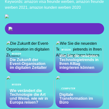
Keywords: amazon visa freunde werben, amazon freunde
werben 2021, amazon kunden werben 2020
WISSEN
WISSEN
Wie Sie die neuesten
Die Zukunft der
Technologietrends in
Event-Organisation
Ihren Alltag
im digitalen Zeitalter
integrieren können
WISSEN
COMPUTER
Wie verändert die
Technologie die Art
Digitale
und Weise, wie wir in
Transformation im
Europa reisen?
Büro