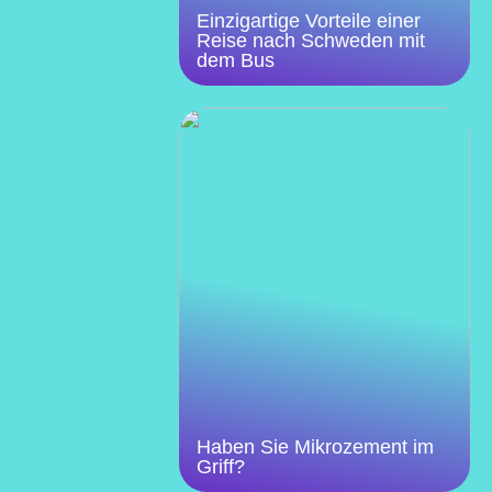
Einzigartige Vorteile einer
Reise nach Schweden mit
dem Bus
Haben Sie Mikrozement im
Griff?