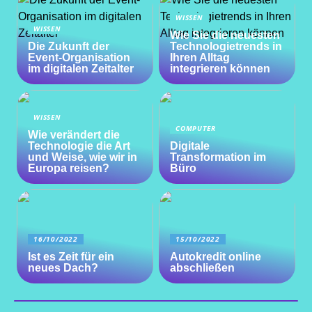
WISSEN
WISSEN
Wie Sie die neuesten
Die Zukunft der
Technologietrends in
Event-Organisation
Ihren Alltag
im digitalen Zeitalter
integrieren können
WISSEN
COMPUTER
Wie verändert die
Technologie die Art
Digitale
und Weise, wie wir in
Transformation im
Europa reisen?
Büro
16/10/2022
15/10/2022
Ist es Zeit für ein
Autokredit online
neues Dach?
abschließen