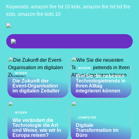
Keywords: amazon fire hd 10 kids, amazon fire hd hd fire
kids, amazon fire kids 10
WISSEN
WISSEN
Wie Sie die neuesten
Die Zukunft der
Technologietrends in
Event-Organisation
Ihren Alltag
im digitalen Zeitalter
integrieren können
WISSEN
COMPUTER
Wie verändert die
Technologie die Art
Digitale
und Weise, wie wir in
Transformation im
Europa reisen?
Büro