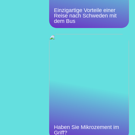
Einzigartige Vorteile einer
Reise nach Schweden mit
dem Bus
Haben Sie Mikrozement im
Griff?